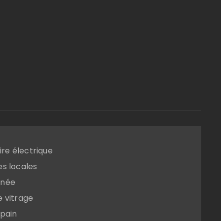
oire électrique
s locales
née
 vitrage
-pain