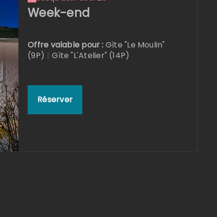
Week-end
Offre valable pour :
Gîte "Le Moulin"
(9P)
|
Gîte "L'Atelier" (14P)
Réserver