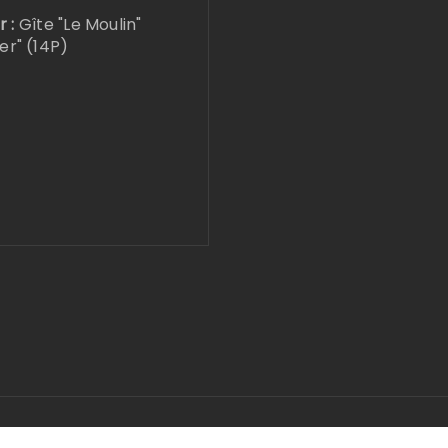
r :
Gîte "Le Moulin"
ier" (14P)