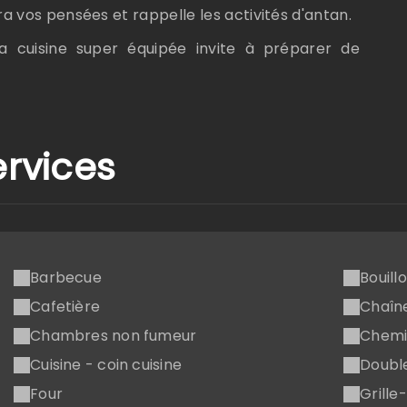
ra vos pensées et rappelle les activités d'antan.
la cuisine super équipée invite à préparer de
ervices
Barbecue
Bouill
Cafetière
Chaîne
Chambres non fumeur
Chemi
Cuisine - coin cuisine
Double
Four
Grille