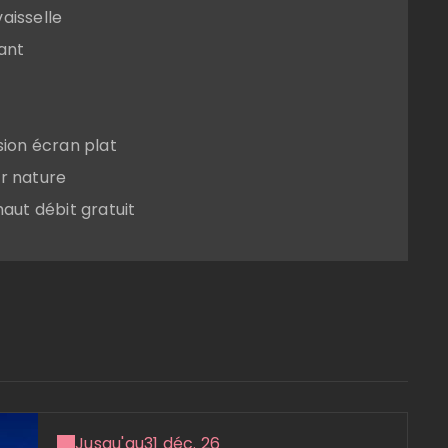
aisselle
fant
sion écran plat
r nature
haut débit gratuit
Jusqu'au
31 déc. 26