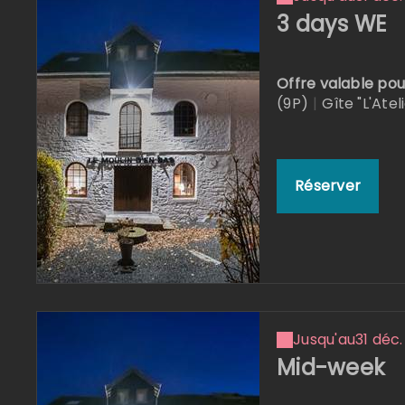
3 days WE
Offre valable pou
(9P)
|
Gîte "L'Atel
Réserver
Jusqu'au
31 déc.
Mid-week