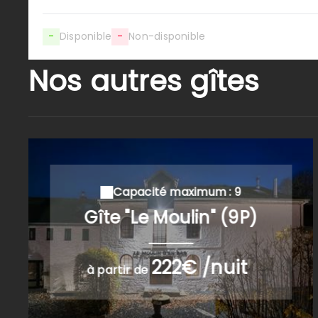
-
Disponible
-
Non-disponible
Nos autres gîtes
Capacité maximum : 9
Gîte "Le Moulin" (9P)
222€ /nuit
à partir de