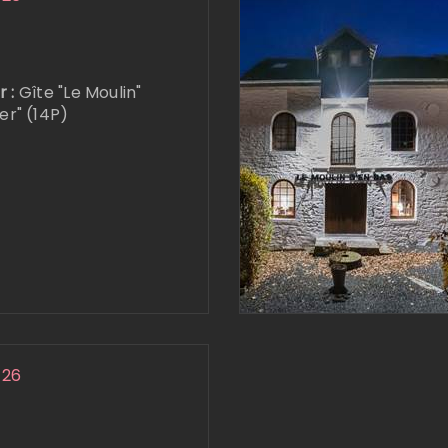
r :
Gîte "Le Moulin"
ier" (14P)
 26