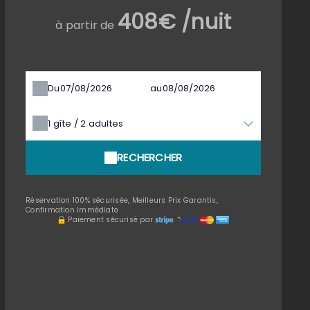
408€ /nuit
à partir de
Du
au
1
gîte /
2
adultes
RECHERCHER
Réservation 100% sécurisée, Meilleurs Prix Garantis,
Confirmation Immédiate
Paiement sécurisé par