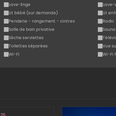
Lave-linge
Lave-v
Lit bébé (sur demande)
Lit en
Penderie - rangement - cintres
Radio
Salle de bain privative
Sauna
Sèche serviettes
Télévi
Toilettes séparées
Vue su
Wi-Fi
Wi-Fi 
 26