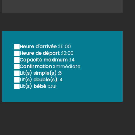
oulin_10 septembre 2019-_MG_6492
Heure d'arrivée :
15:00
Heure de départ :
12:00
Capacité maximum :
14
Confirmation :
Immédiate
Lit(s) simple(s) :
6
Lit(s) double(s) :
4
Lit(s) bébé :
Oui