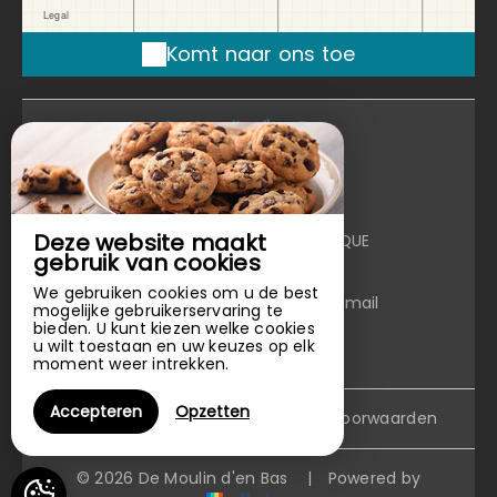
Komt naar ons toe
De Moulin d'en Bas
De Moulin d'en Bas
102 Moulin D'En Bas,
Route De Poix ,
Deze website maakt
6870 SAINT HUBERT - BELGIQUE
gebruik van cookies
+974 7050 3124
We gebruiken cookies om u de best
Contact opnemen per e-mail
mogelijke gebruikerservaring te
bieden. U kunt kiezen welke cookies
u wilt toestaan en uw keuzes op elk
moment weer intrekken.
Accepteren
Opzetten
Disclaimer
|
Algemene verkoopvoorwaarden
© 2026 De Moulin d'en Bas
|
Powered by