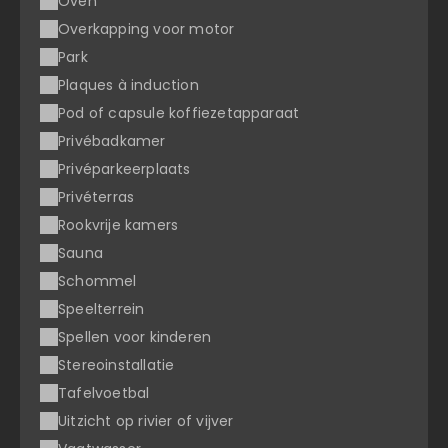
Oven
Overkapping voor motor
Park
Plaques à induction
Pod of capsule koffiezetapparaat
Privébadkamer
Privéparkeerplaats
Privéterras
Rookvrije kamers
Sauna
Schommel
Speelterrein
Spellen voor kinderen
Stereoinstallatie
Tafelvoetbal
Uitzicht op rivier of vijver