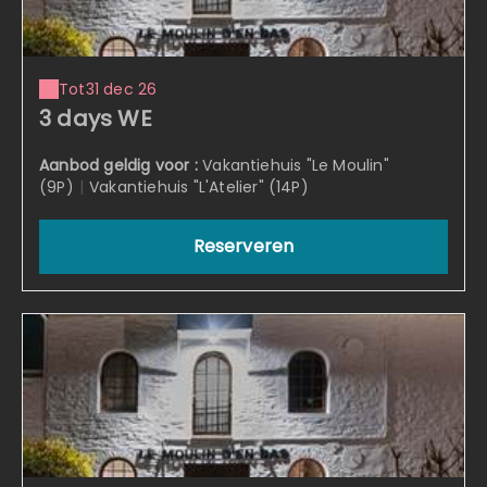
Tot
31 dec 26
3 days WE
Aanbod geldig voor :
Vakantiehuis "Le Moulin"
(9P)
|
Vakantiehuis "L'Atelier" (14P)
Reserveren