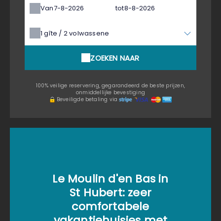
Van
tot
1
gîte /
2
volwassene
ZOEKEN NAAR
100% veilige reservering, gegarandeerd de beste prijzen,
onmiddellijke bevestiging
Beveiligde betaling via
Le Moulin d'en Bas in
St Hubert: zeer
comfortabele
vakantiehuisjes met