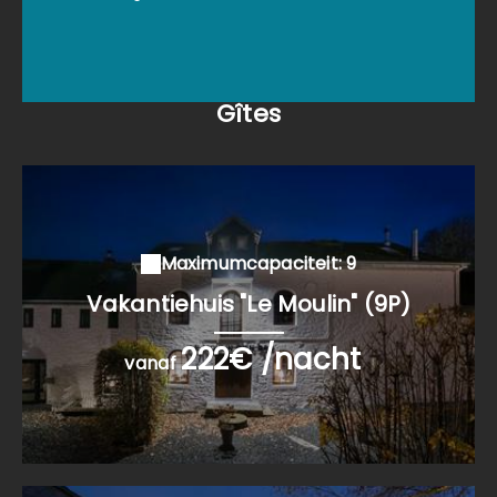
Gîtes
Maximumcapaciteit: 9
Vakantiehuis "Le Moulin" (9P)
222€ /nacht
vanaf