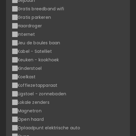
Glijbaan
Gratis breedband wifi
Gratis parkeren
Haardroger
Internet
Jeu de boules baan
Kabel - Satelliet
Keuken - kookhoek
Kinderstoel
Koelkast
Koffiezetapparaat
Ligstoel - zonnebaden
Lokale zenders
Magnetron
Open haard
Oplaadpunt elektrische auto