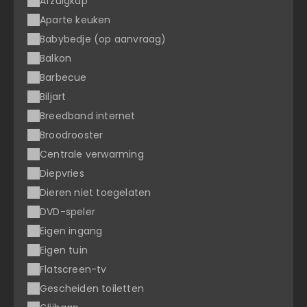
Afzuigkap
Aparte keuken
Babybedje (op aanvraag)
Balkon
Barbecue
Biljart
Breedband internet
Broodrooster
Centrale verwarming
Diepvries
Dieren niet toegelaten
DVD-speler
Eigen ingang
Eigen tuin
Flatscreen-tv
Gescheiden toiletten