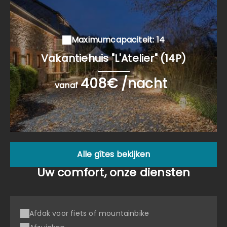
Maximumcapaciteit: 14
Vakantiehuis "L'Atelier" (14P)
408€ /nacht
vanaf
Alle gîtes bekijken
Uw comfort, onze diensten
Afdak voor fiets of mountainbike